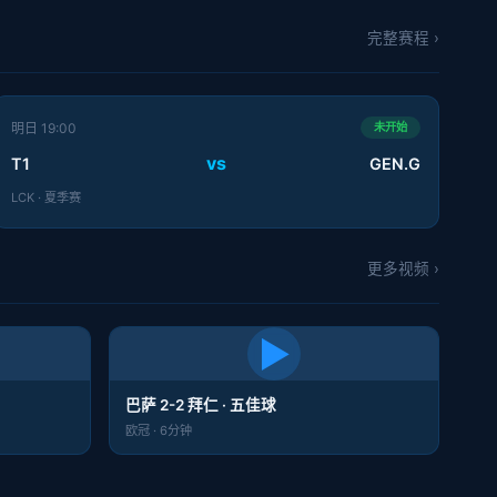
完整赛程 ›
明日 19:00
未开始
vs
T1
GEN.G
LCK · 夏季赛
更多视频 ›
▶
巴萨 2-2 拜仁 · 五佳球
欧冠 · 6分钟