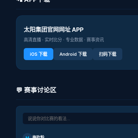
太阳集团官网网址 APP
高清直播 · 实时比分 · 专业数据 · 赛事资讯
iOS 下载
Android 下载
扫码下载
💬 赛事讨论区
梅吹粉
M