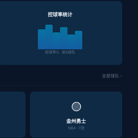
控球率统计
控球率% · 前6球队
全部球队 ›
🟡
金州勇士
NBA · 7冠