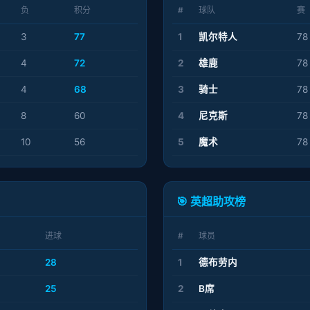
负
积分
#
球队
赛
3
77
1
凯尔特人
78
4
72
2
雄鹿
78
4
68
3
骑士
78
8
60
4
尼克斯
78
10
56
5
魔术
78
🎯 英超助攻榜
进球
#
球员
28
1
德布劳内
25
2
B席