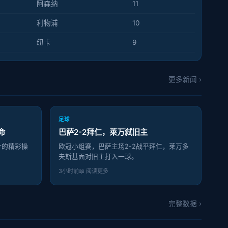
阿森纳
11
利物浦
10
纽卡
9
更多新闻 ›
足球
改命
巴萨2-2拜仁，莱万弑旧主
er的精彩操
欧冠小组赛，巴萨主场2-2战平拜仁，莱万多
夫斯基面对旧主打入一球。
3小时前
📖 阅读更多
完整数据 ›